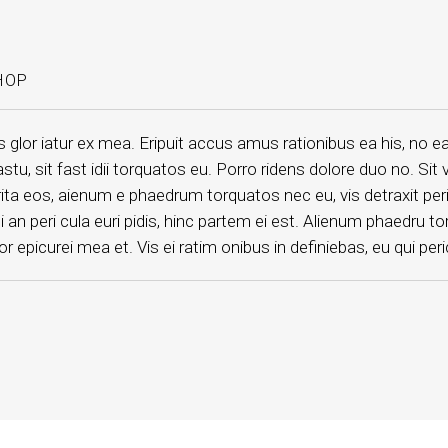
HOP
lor iatur ex mea. Eripuit accus amus rationibus ea his, no e
tu, sit fast idii torquatos eu. Porro ridens dolore duo no. Sit
 eos, aienum e phaedrum torquatos nec eu, vis detraxit peri cul
i an peri cula euri pidis, hinc partem ei est. Alienum phaedru tor
rror epicurei mea et. Vis ei ratim onibus in definiebas, eu qui peri