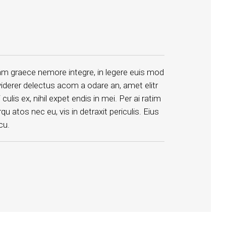
am graece nemore integre, in legere euis mod
 viderer delectus acom a odare an, amet elitr
is ex, nihil expet endis in mei. Per ai ratim
qu atos nec eu, vis in detraxit periculis. Eius
cu.