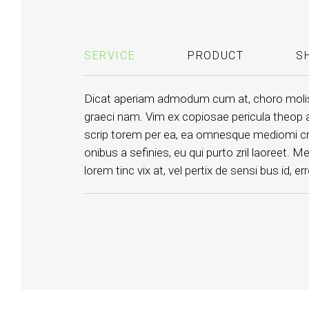
SERVICE
PRODUCT
S
Dicat aperiam admodum cum at, choro molis g
graeci nam. Vim ex copiosae pericula theop as
scrip torem per ea, ea omnesque mediomi crita
onibus a sefinies, eu qui purto zril laoreet. Me
lorem tinc vix at, vel pertix de sensi bus id, e