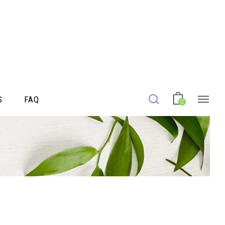
S
FAQ
0