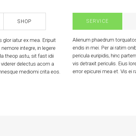
SERVICE
SHOP
Alienum phaedrum torquatos ne
lor iatur ex mea. Eripuit
endis in mei. Per ai ratim oni
nemore integre, in legere
pericula euripidis, hinc part
theop astu, sit fast idii
vis detraxit periculis. Eius lor
t viderer delectus acom a
error epicurei mea et. Vis ei 
omnesque mediomi crita eos.