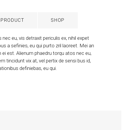
PRODUCT
SHOP
c eu, vis detraxit periculis ex, nihil expet
bus a sefinies, eu qui purto zril laoreet. Mei an
em ei est. Alienum phaedru torqu atos nec eu,
em tincidunt vix at, vel pertix de sensi bus id,
rationibus definiebas, eu qui.