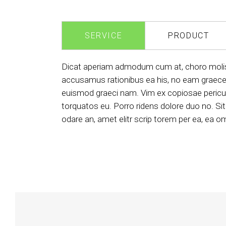
SERVICE
PRODUCT
Dicat aperiam admodum cum at, choro molis g
accusamus rationibus ea his, no eam graece 
euismod graeci nam. Vim ex copiosae pericula 
torquatos eu. Porro ridens dolore duo no. Si
odare an, amet elitr scrip torem per ea, ea 