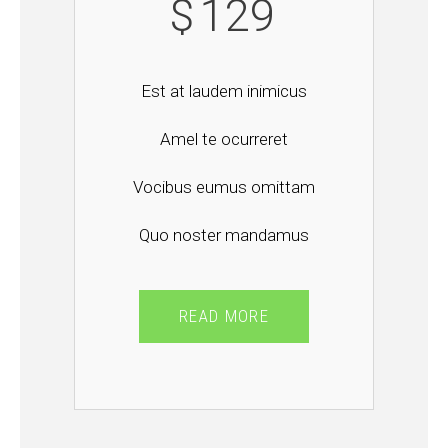
$
129
Est at laudem inimicus
Amel te ocurreret
Vocibus eumus omittam
Quo noster mandamus
READ MORE